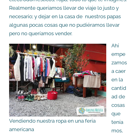
Realmente queríamos llevar de viaje lo justo y
necesario; y dejar en la casa de nuestros papas
algunas pocas cosas que no pudiéramos llevar
pero no queríamos vender.
Ahí
empe
zamos
a caer
en la
cantid
ad de
cosas
que
Vendiendo nuestra ropa en una feria
tenía
americana
mos,