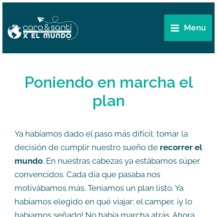
Ir
Main
al
Menu
Menu
contenido
Poniendo en marcha el
plan
Ya habíamos dado el paso más difícil: tomar la
decisión de cumplir nuestro sueño de
recorrer el
mundo
. En nuestras cabezas ya estábamos súper
convencidos. Cada día que pasaba nos
motivábamos más. Teníamos un plan listo. Ya
habíamos elegido en qué viajar: el camper, ¡y lo
habíamos señado! No había marcha atrás. Ahora