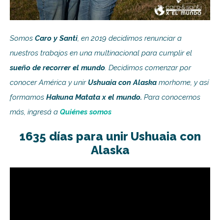
Somos
Caro y Santi
, en 2019 decidimos renunciar a
nuestros trabajos en una multinacional para cumplir el
sueño de recorrer el mundo
. Decidimos comenzar por
conocer América y unir
Ushuaia con Alaska
morhome, y así
formamos
Hakuna Matata x el mundo.
Para conocernos
más, ingresá a
Quiénes somos
1635 días para unir Ushuaia con
Alaska