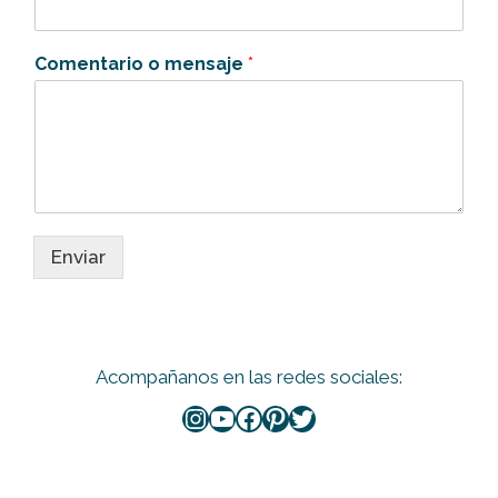
m
e
n
Comentario o mensaje
*
t
a
r
i
o
*
m
e
n
Enviar
s
a
j
e
Acompañanos en las redes sociales: