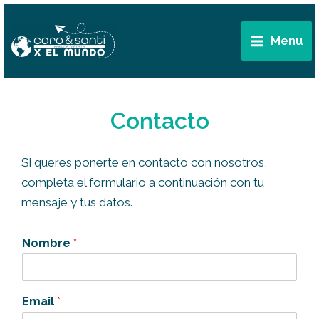
Ir
Main
al
Menu
Menu
contenido
Contacto
Si queres ponerte en contacto con nosotros,
completa el formulario a continuación con tu
mensaje y tus datos.
Nombre
*
C
Email
*
o