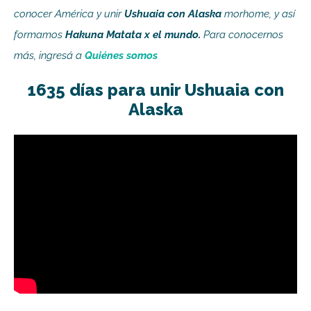
conocer América y unir
Ushuaia con Alaska
morhome, y así
formamos
Hakuna Matata x el mundo.
Para conocernos
más, ingresá a
Quiénes somos
1635 días para unir Ushuaia con
Alaska