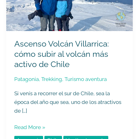
al
volcán
más
activo
de
Ascenso Volcán Villarrica:
Chile
cómo subir al volcán más
activo de Chile
Patagonia
,
Trekking
,
Turismo aventura
Si venís a recorrer el sur de Chile, sea la
época del año que sea, uno de los atractivos
de […]
Read More »