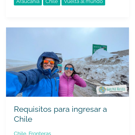
Araucanía
Chile
Vuelta al mundo
Requisitos
para
ingresar
a
Chile
Requisitos para ingresar a
Chile
Chile
,
Fronteras