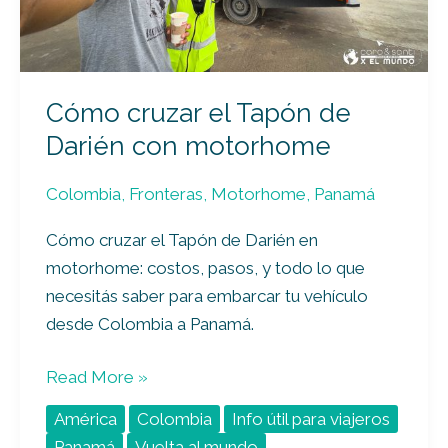
con
motorhome
Cómo cruzar el Tapón de
Darién con motorhome
Colombia
,
Fronteras
,
Motorhome
,
Panamá
Cómo cruzar el Tapón de Darién en
motorhome: costos, pasos, y todo lo que
necesitás saber para embarcar tu vehículo
desde Colombia a Panamá.
Read More »
América
Colombia
Info útil para viajeros
Panamá
Vuelta al mundo