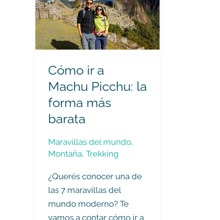
ir
a
Machu
Picchu:
la
Cómo ir a
forma
más
Machu Picchu: la
barata
forma más
barata
Maravillas del mundo
,
Montaña
,
Trekking
¿Querés conocer una de
las 7 maravillas del
mundo moderno? Te
vamos a contar cómo ir a