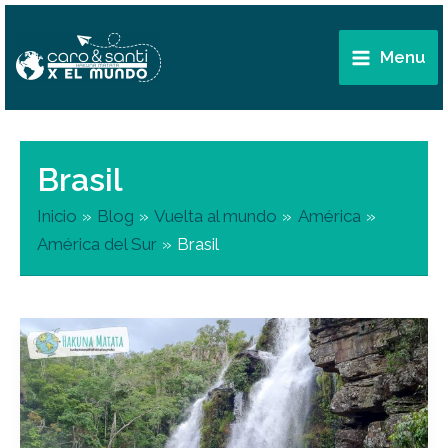
Ir
Main
al
Menu
Menu
contenido
Brasil
Inicio
Blog
Vuelta al mundo
América
América del Sur
Brasil
Qué
hacer
en
Chapada
dos