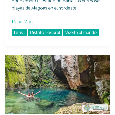
por ejemplo el estado de Bahía, las hermosas
playas de Alagoas en el nordeste
Read More »
Brasil
Distrito Federal
Vuelta al mundo
Qué
hacer
en
Chapada
das
Mesas