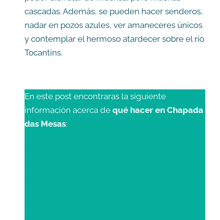
cascadas. Además, se pueden hacer senderos,
nadar en pozos azules, ver amaneceres únicos
y contemplar el hermoso atardecer sobre el río
Tocantins.
En este post encontraras la siguiente
información acerca de
qué hacer en Chapada
das Mesas
:
1. Qué saber de Chapadas das Mesas
2. Dónde hospedarme en Chapada das Mesas
3. Cuándo ir a Chapada das Mesas
4. Qué hacer en Chapada das Mesas
4.1. Encanto Azul