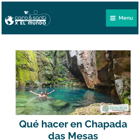
Ir
Main
al
Menu
Menu
contenido
Qué hacer en Chapada
das Mesas