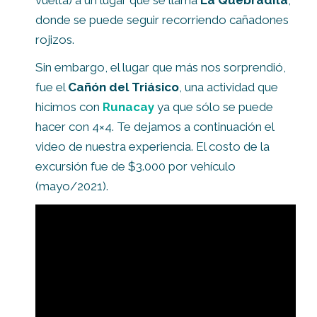
donde se puede seguir recorriendo cañadones
rojizos.
Sin embargo, el lugar que más nos sorprendió,
fue el
Cañón del Triásico
, una actividad que
hicimos con
Runacay
ya que sólo se puede
hacer con 4×4. Te dejamos a continuación el
video de nuestra experiencia. El costo de la
excursión fue de $3.000 por vehículo
(mayo/2021).