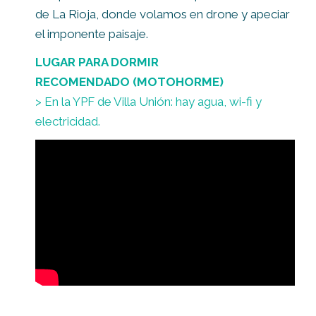
de La Rioja, donde volamos en drone y apeciar
el imponente paisaje.
LUGAR PARA DORMIR
RECOMENDADO
(MOTOHORME)
> En la YPF de Villa Unión: hay agua, wi-fi y
electricidad.