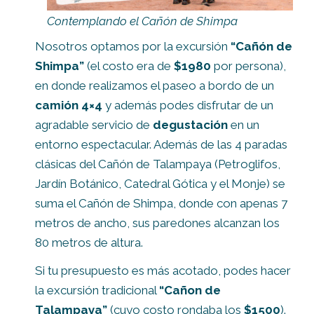
Contemplando el Cañón de Shimpa
Nosotros optamos por la excursión
“Cañón de
Shimpa”
(el costo era de
$1980
por persona),
en donde realizamos el paseo a bordo de un
camión 4×4
y además podes disfrutar de un
agradable servicio de
degustación
en un
entorno espectacular. Además de las 4 paradas
clásicas del Cañón de Talampaya (Petroglifos,
Jardín Botánico, Catedral Gótica y el Monje) se
suma el Cañón de Shimpa, donde con apenas 7
metros de ancho, sus paredones alcanzan los
80 metros de altura.
Si tu presupuesto es más acotado, podes hacer
la excursión tradicional
“Cañon de
Talampaya”
(cuyo costo rondaba los
$1500
).