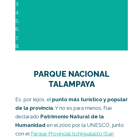
3.
Banda Florida
4.
Laguna Brava
5.
Cuesta de Miranda
6.
Chilecito
7.
Famatina
8.
Nos despedimos de la provincia
PARQUE NACIONAL
TALAMPAYA
Es, por lejos, el
punto más turístico y popular
de la provincia
. Y no es para menos. Fue
declarado
Patrimonio Natural de la
Humanidad
en el 2000 por la UNESCO, junto
con el
Parque Provincial Ischigualasto (San