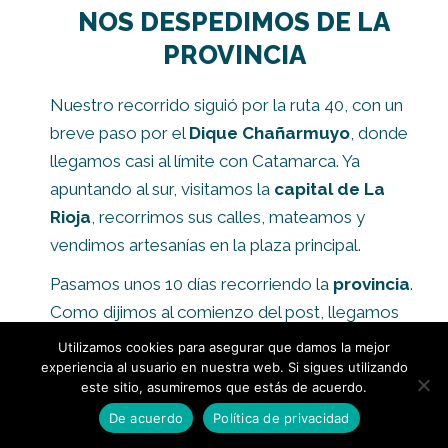
NOS DESPEDIMOS DE LA
PROVINCIA
Nuestro recorrido siguió por la ruta 40, con un
breve paso por el
Dique Chañarmuyo
, donde
llegamos casi al límite con Catamarca. Ya
apuntando al sur, visitamos la
capital de La
Rioja
, recorrimos sus calles, mateamos y
vendimos artesanías en la plaza principal.
Pasamos unos 10 días recorriendo la
provincia
.
Como dijimos al comienzo del post, llegamos
con muy bajas expectativas, pero
realmente
Utilizamos cookies para asegurar que damos la mejor
nos sorprendió, por su gente y sus
experiencia al usuario en nuestra web. Si sigues utilizando
este sitio, asumiremos que estás de acuerdo.
paisajes.
Esperamos que te haya servido la
De acuerdo
Política de privacidad
información para que sepas qué hacer en La