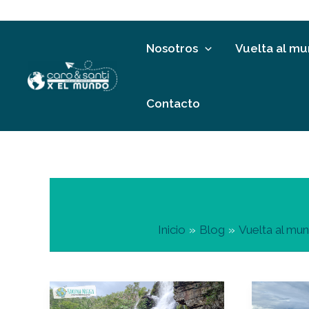
Ir
al
contenido
Nosotros
Vuelta al m
Contacto
Inicio
Blog
Vuelta al mu
Qué
Qué