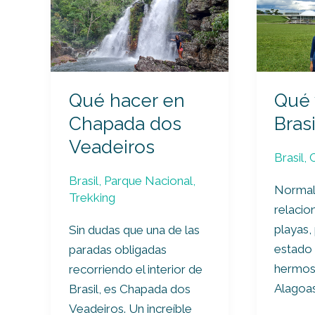
hacer
visitar
en
en
Chapada
Brasilia
dos
Veadeiros
Qué hacer en
Qué 
Chapada dos
Brasi
Veadeiros
Brasil
,
Brasil
,
Parque Nacional
,
Normal
Trekking
relacio
playas,
Sin dudas que una de las
estado 
paradas obligadas
hermos
recorriendo el interior de
Alagoas
Brasil, es Chapada dos
Veadeiros. Un increíble