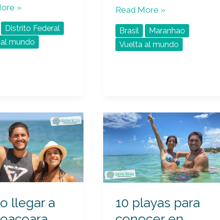
ore »
Read More »
Distrito Federal
Brasil
Maranhao
 al mundo
Vuelta al mundo
10
playas
para
coara
conocer
en
Bahía
 llegar a
10 playas para
coacoara
conocer en