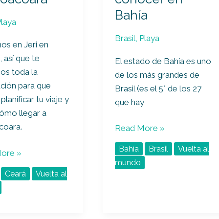
Bahía
Playa
Brasil
,
Playa
os en Jeri en
 así que te
El estado de Bahía es uno
os toda la
de los más grandes de
ción para que
Brasil (es el 5° de los 27
lanificar tu viaje y
que hay
ómo llegar a
coara.
Read More »
Bahía
Brasil
Vuelta al
ore »
mundo
Ceará
Vuelta al