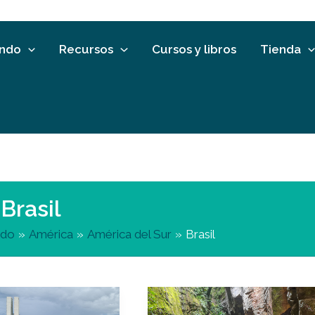
undo
Recursos
Cursos y libros
Tienda
Brasil
ndo
América
América del Sur
Brasil
Qué