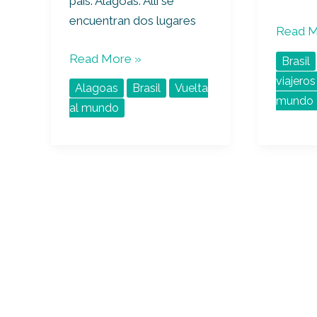
país: Alagoas. Allí se
encuentran dos lugares
Read M
Read More »
Brasil
viajeros
Alagoas
Brasil
Vuelta
mundo
al mundo