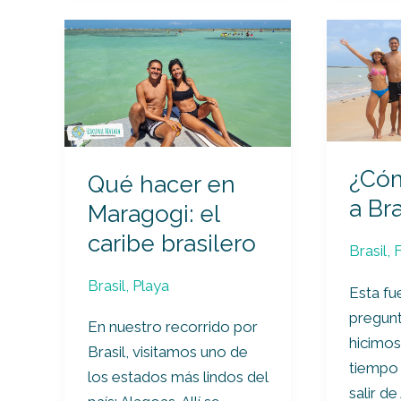
Qué
¿Cómo
hacer
ingresa
en
a
Maragogi:
Brasil?
el
caribe
¿Cóm
Qué hacer en
brasilero
a Bra
Maragogi: el
caribe brasilero
Brasil
,
Brasil
,
Playa
Esta fu
pregun
En nuestro recorrido por
hicimos
Brasil, visitamos uno de
tiempo
los estados más lindos del
salir de