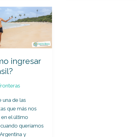
r
o ingresar
sil?
Fronteras
e una de las
tas que más nos
 en el último
 cuando queríamos
 Argentina y