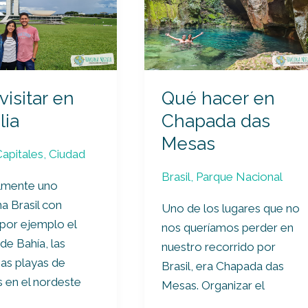
hacer
en
Chapada
das
Mesas
visitar en
Qué hacer en
lia
Chapada das
Mesas
Capitales
,
Ciudad
Brasil
,
Parque Nacional
mente uno
na Brasil con
Uno de los lugares que no
 por ejemplo el
nos queríamos perder en
de Bahía, las
nuestro recorrido por
as playas de
Brasil, era Chapada das
 en el nordeste
Mesas. Organizar el