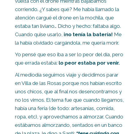
vuelta con el drone mientras bajábamos
corriendo. ¿Y sabes qué? Me había llamado la
atención cargué el drone en la mochila, que
estaba tan liviano… Dicho y hecho: faltaba algo.
Cuando quise usarlo,
¡no tenía la batería!
Me
la había olvidado cargándola, me quería morir.
Yo pensé que eso iba a ser lo peor del día, pero
que errada estaba:
lo peor estaba por venir.
Al mediodía seguimos viaje y decidimos parar
en Villa de las Rosas porque nos habían escrito
unos chicos, que al final nos desencontramos y
no los vimos. El tema fue que cuando llegamos,
había una feria (de todo: artesanías, comida,
ropa, etc), y aprovechamos a almorzar. Cuando
estábamos almorzando, sentados en un banco
de la plaza, le digo a Santi:
“tene cuidado con