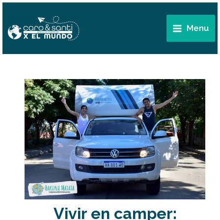
Ir
Main
al
Menu
Menu
contenido
Vivir en camper: