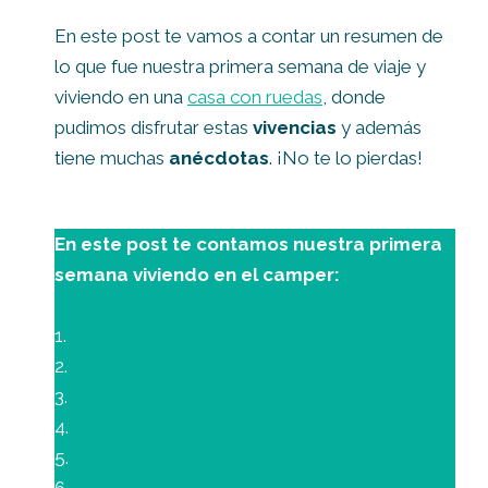
En este post te vamos a contar un resumen de
lo que fue nuestra primera semana de viaje y
viviendo en una
casa con ruedas
, donde
pudimos disfrutar estas
vivencias
y además
tiene muchas
anécdotas
. ¡No te lo pierdas!
En este post te contamos nuestra primera
semana viviendo en el camper:
1.
Día 1 – Día de la partida
2.
Día 2 – Día de obsequios
3.
Día 3 – Día de descanso
4.
Día 4 – Gran día gran
5.
Día 5 – Recuperando la paz