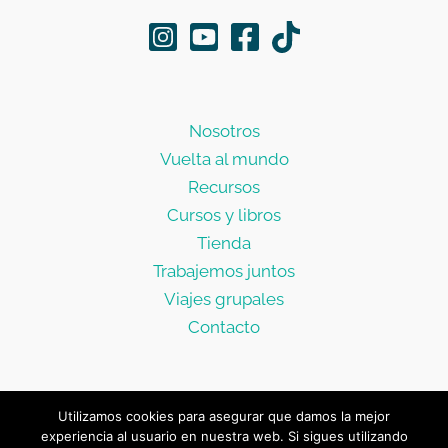
Nosotros
Vuelta al mundo
Recursos
Cursos y libros
Tienda
Trabajemos juntos
Viajes grupales
Contacto
Utilizamos cookies para asegurar que damos la mejor
Copyright © 2026 Caro & Santi | Hakuna Matata x el Mundo |
experiencia al usuario en nuestra web. Si sigues utilizando