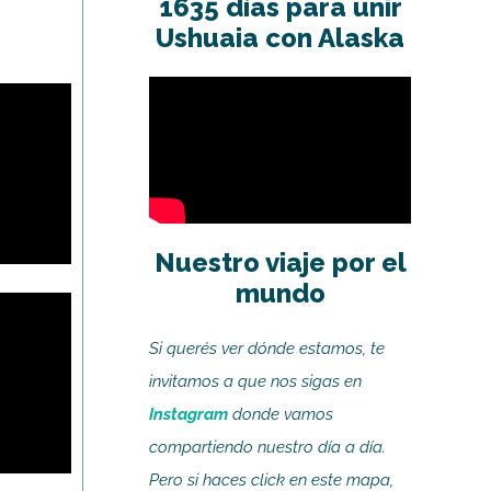
1635 días para unir
Ushuaia con Alaska
Nuestro viaje por el
mundo
Si querés ver dónde estamos, te
invitamos a que nos sigas en
Instagram
donde vamos
compartiendo nuestro día a día.
Pero si haces click en este mapa,