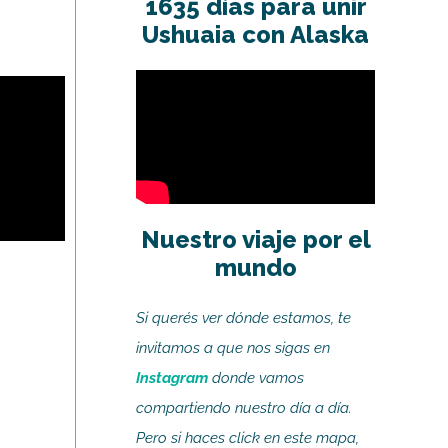
1635 días para unir
Ushuaia con Alaska
Nuestro viaje por el
mundo
Si querés ver dónde estamos, te
invitamos a que nos sigas en
Instagram
donde vamos
compartiendo nuestro día a día.
Pero si haces click en este mapa,