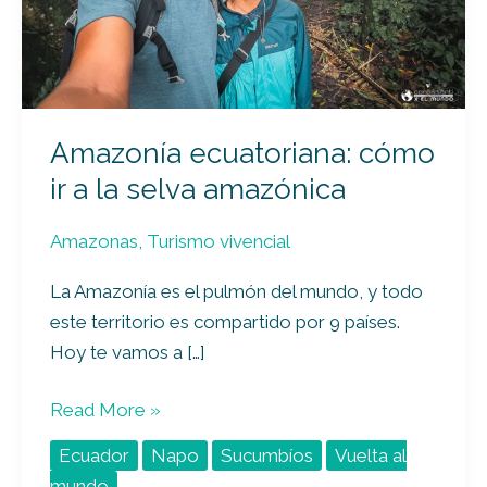
la
selva
amazónica
Amazonía ecuatoriana: cómo
ir a la selva amazónica
Amazonas
,
Turismo vivencial
La Amazonía es el pulmón del mundo, y todo
este territorio es compartido por 9 países.
Hoy te vamos a […]
Read More »
Ecuador
Napo
Sucumbíos
Vuelta al
mundo